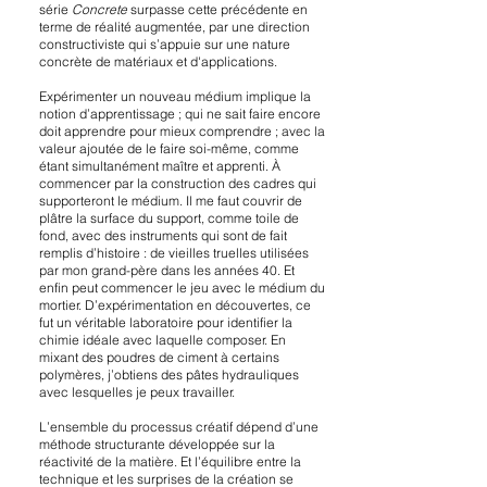
série
Concrete
surpasse cette précédente en
terme de réalité augmentée, par une direction
constructiviste qui s’appuie sur une nature
concrète de matériaux et d'applications.
Expérimenter un nouveau médium implique la
notion d’apprentissage ; qui ne sait faire encore
doit apprendre pour mieux comprendre ; avec la
valeur ajoutée de le faire soi-même, comme
étant simultanément maître et apprenti. À
commencer par la construction des cadres qui
supporteront le médium. Il me faut couvrir de
plâtre la surface du support, comme toile de
fond, avec des instruments qui sont de fait
remplis d’histoire : de vieilles truelles utilisées
par mon grand-père dans les années 40. Et
enfin peut commencer le jeu avec le médium du
mortier. D’expérimentation en découvertes, ce
fut un véritable laboratoire pour identifier la
chimie idéale avec laquelle composer. En
mixant des poudres de ciment à certains
polymères, j’obtiens des pâtes hydrauliques
avec lesquelles je peux travailler.
L’ensemble du processus créatif dépend d’une
méthode structurante développée sur la
réactivité de la matière. Et l’équilibre entre la
technique et les surprises de la création se