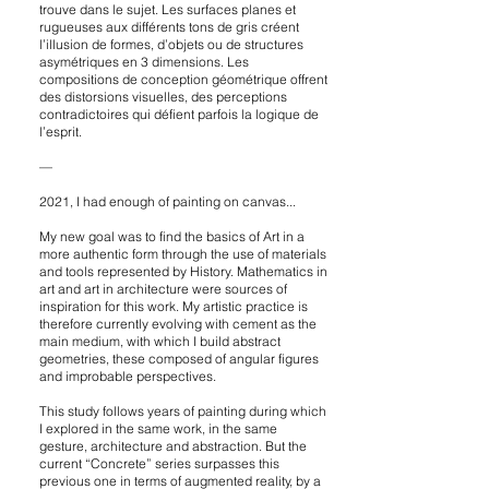
trouve dans le sujet. Les surfaces planes et
rugueuses aux différents tons de gris créent
l’illusion de formes, d’objets ou de structures
asymétriques en 3 dimensions. Les
compositions de conception géométrique offrent
des distorsions visuelles, des perceptions
contradictoires qui défient parfois la logique de
l’esprit
.
—
2021, I had enough of painting on canvas...
My new goal was to find the basics of Art in a
more authentic form through the use of materials
and tools represented by History. Mathematics in
art and art in architecture were sources of
inspiration for this work. My artistic practice is
therefore currently evolving with cement as the
main medium, with which I build abstract
geometries, these composed of angular figures
and improbable perspectives.
This study follows years of painting during which
I explored in the same work, in the same
gesture, architecture and abstraction. But the
current “Concrete” series surpasses this
previous one in terms of augmented reality, by a