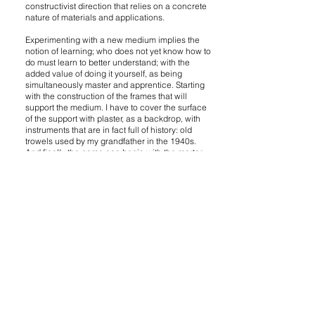
constructivist direction that relies on a concrete
nature of materials and applications.
Experimenting with a new medium implies the
notion of learning; who does not yet know how to
do must learn to better understand; with the
added value of doing it yourself, as being
simultaneously master and apprentice. Starting
with the construction of the frames that will
support the medium. I have to cover the surface
of the support with plaster, as a backdrop, with
instruments that are in fact full of history: old
trowels used by my grandfather in the 1940s.
And finally the game can begin with the mortar
medium. From experimentation to discoveries, it
was a real laboratory to identify the ideal
chemistry with which to compose. By mixing
cement powders with certain polymers, I obtain
hydraulic pastes with which I can work.
The entire creative process depends on a
structuring method developed on the reactivity
of the material. And the balance between
technique and the surprises of creation is found
in the subject. The flat and rough surfaces in
different shades of gray create the illusion of
asymmetrical shapes, objects or structures in 3
dimensions. Geometrically designed