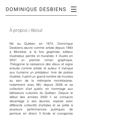
DOMINIQUE DESBIENS
À propos | About
Né au Québec en 1972, Dominique
Desbiens œuvre comme artiste depuis 1993
à Montréal, à la fois graphiste, éditeur,
illustrateur, peintre et muraliste. Il illustre en
2001 un premier roman graphique,
Théogonie la naissance des dieux
, et signe
ensuite comme artiste et auteur
Il manque
aux humains un prédateur
, livre de poésie
illustrée. Il peint un grand nombre de murales
au sein de la métropole montréalaise,
notamment avec MU depuis 2008 et sa
collection d’art public en hommage aux
bâtisseurs culturels du Québec. Depuis le
début des années 2000 il se consacre
davantage à ses œuvres, expose avec
différents collectifs d’artistes et se prête à
plusieurs performances publiques de
peinture en direct. Il fonde et coorganise