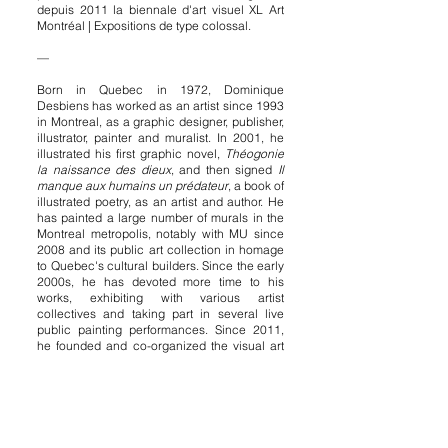
depuis 2011 la biennale d'art visuel XL Art
Montréal | Expositions de type colossal.
—
Born in Quebec in 1972, Dominique
Desbiens has worked as an artist since 1993
in Montreal, as a graphic designer, publisher,
illustrator, painter and muralist. In 2001, he
illustrated his first graphic novel,
Théogonie
la naissance des dieux
, and then signed
Il
manque aux humains un prédateur
, a book of
illustrated poetry, as an artist and author. He
has painted a large number of murals in the
Montreal metropolis, notably with MU since
2008 and its public art collection in homage
to Quebec's cultural builders. Since the early
2000s, he has devoted more time to his
works, exhibiting with various artist
collectives and taking part in several live
public painting performances. Since 2011,
he founded and co-organized the visual art
biennial XL Art Mtl | Colossal-type exhibitions.